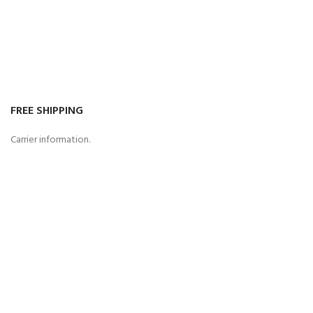
FREE SHIPPING
Carrier information.