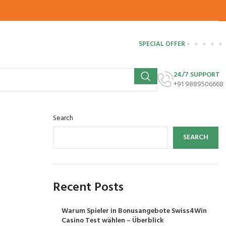
SPECIAL OFFER
24/7 SUPPORT
+91 9889506668
Search
SEARCH
Recent Posts
Warum Spieler in Bonusangebote Swiss4Win
Casino Test wählen – Überblick