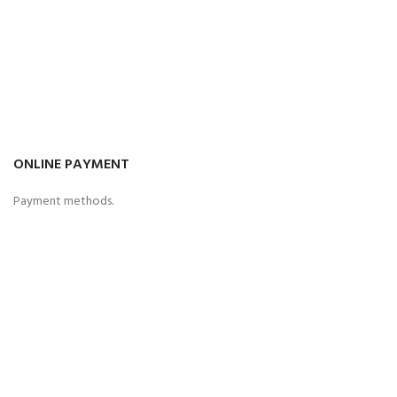
ONLINE PAYMENT
Payment methods.