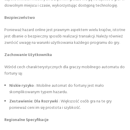
dowolnym miejscu i czasie, wykorzystując dostępną technologię.
Bezpieczeństwo
Ponieważ hazard online jest prawnym aspektem wielu krajów, istotne
jest dbanie o bezpieczny sposób realizacji transakcji. Należy również
zwrócić uwagę na warunki użytkowania każdego programu do gry.
Zachowanie Użytkownika
Wśród cech charakterystycznych dla graczy mobilnego automatu do
fortuny są:
Niskie ryzyko
: Mobilne automat do fortuny jest mało
skomplikowanym typem hazardu.
Zestawienie: Dla Rozrywki
: Większość osób gra na te gry
ponieważ ceni im się prostota i szybkość.
Regionalne Specyfikacje