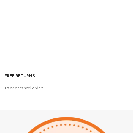
FREE RETURNS
Track or cancel orders.