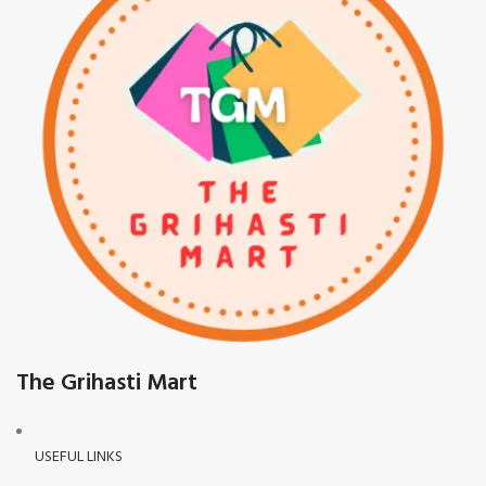
The Grihasti Mart
USEFUL LINKS