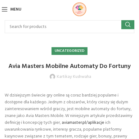
MENU
UNCATEGORIZED
Avia Masters Mobilne Automaty Do Fortuny
Kartikay Kushwaha
W dzisiejszym świecie gry online są coraz bardziej popularne i
dostępne dla każdego. Jednym z obszarów, który cieszy się dużym
zainteresowaniem wśród graczy, jest mobilne automaty do fortuny,
znane jako Avia Masters Mobile. W niniejszym artykule przedstawimy
definicję i koncepcję tych gier,
aviamaster.pl/aplikacje
ich
uwarunkowania rynkowe, interesy gracza, popularne platformy
kasynowe związane z tym tematem, rodzaje gier, bonusy, prawny