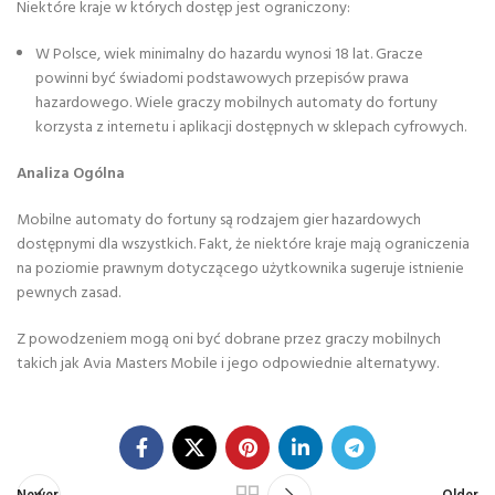
Niektóre kraje w których dostęp jest ograniczony:
W Polsce, wiek minimalny do hazardu wynosi 18 lat. Gracze
powinni być świadomi podstawowych przepisów prawa
hazardowego. Wiele graczy mobilnych automaty do fortuny
korzysta z internetu i aplikacji dostępnych w sklepach cyfrowych.
Analiza Ogólna
Mobilne automaty do fortuny są rodzajem gier hazardowych
dostępnymi dla wszystkich. Fakt, że niektóre kraje mają ograniczenia
na poziomie prawnym dotyczącego użytkownika sugeruje istnienie
pewnych zasad.
Z powodzeniem mogą oni być dobrane przez graczy mobilnych
takich jak Avia Masters Mobile i jego odpowiednie alternatywy.