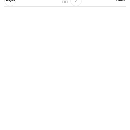
Newer
Older