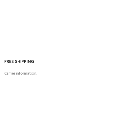
FREE SHIPPING
Carrier information.