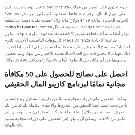
في الوقت نفسه، لدى Super Bonanza حزم تحتوي على العديد من عملات
Sweeps المعدنية أكثر بكثير من مجرد Jackpota. على سبيل المثال، توفر
الحزمة الجديدة البالغة 44.99 دولارًا مائة و100 قطعة نقدية ذهبية, 52 قطعة
نقدية ذهبية خلال Mega Bonanza، وعندما
casino betway real money
تكون Jackpota توفر أيضًا مائة ألف قطعة نقدية, 51 قطعة نقدية ذهبية. مثل
كازينوهات اليانصيب الأخرى، تلتزم Mega Bonanza بقاعدة “لا حاجة
للاختيار” مما يمنح المحترفين طريقة مجانية للاستمرار في اللعب. إذا اخترت
ذلك، فهناك 9 مجموعات من العملات المعدنية للاختيار من بينها، ويتم تحصيل
رسومها في أي مكان بين الخطوة الأولى.99 دولارًا ويمكنك 299.99 دولارًا.
احصل على نصائح للحصول على 50 مكافأة
مجانية تمامًا لبرنامج كازينو المال الحقيقي
يمكنك الحصول على دورات مجانية تمامًا عن طريق التسجيل وبدء حساب
تاجر. يجب عليك أيضًا التحقق من الشروط والأحكام الكاملة للتأكد من أنك
تعرف الصفقة. من خلال إنشاء إيداع، يتمكن المحترفون من الوصول إلى
الكثير من الألعاب ويمكن أن يميلوا إلى الحصول على دورات مجانية بنسبة
100 بالمائة.