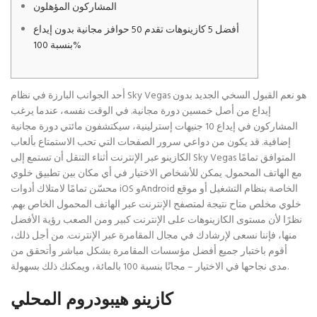
المشاركون المؤهلون
أفضل 5 كازينوهات تقدم 50 حوافز مجانية بدون إيداع
بنسبة 100%
أحد الجوانب البارزة في نظام Sky Vegas هو نعم القبول السخي الجديد بدون
إيداع من أصل خمسين دورة مجانية. في الوقت نفسه، عندما يرغب
المشاركون في إيداع 10 جنيهات إسترلينية، سيكتشفون مائتي دورة مجانية
إضافية. قد يكون من دواعي سرور الصفحات التي تحب الاستمتاع بألعاب
الكازينو عبر الإنترنت أثناء التنقل أن تستمع إلى Sky Vegas المتوافق تمامًا
مع الهاتف المحمول.
يمكن للأشخاص الاختيار في أي مكان بين تطبيق خلوي
محسّن تمامًا لامتلاك أدوات iOS وAndroid الخاصة بنظام التشغيل أو موقع
خلوي مخلص متاح نتيجة لمتصفح الإنترنت عبر الهاتف المحمول الخاص بهم.
نظرًا لأن مستوى الكازينوهات على الإنترنت كبير ومن الصعب رؤية الأفضل
منها، فإننا نسعى لإرشادك في مجال المقامرة عبر الإنترنت. من أجل ذلك،
أقوم باختبار جميع أفضل مؤسسات المقامرة بشكل مباشر وأتحقق من
مدى نجاحها في الاختيار – مجانًا بنسبة 100 بالمائة، ويمكنك ذلك بسهولة.
كازينو هيبودروم المحلي