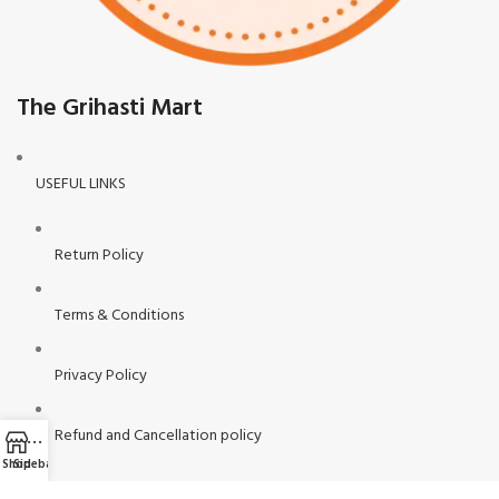
The Grihasti Mart
USEFUL LINKS
Return Policy
Terms & Conditions
Privacy Policy
Refund and Cancellation policy
Shop
Sidebar
Contact Us