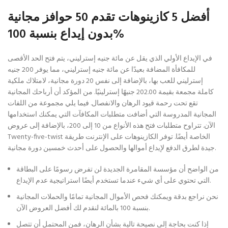
أفضل 5 كازينوهات تقدم 50 حوافز مجانية
بدون إيداع بنسبة 100%
في الإيداع الأولي الذي يقل عن مائة جنيه إسترليني، يتم فتح الحد الأقصى
للمكافأة المضافة بعيدًا عن مائة جنيه إسترليني، مما يوفر 200 جنيه
إسترليني للعب بها، بالإضافة إلى نفس 20 دورة مجانية، لامتلاك ملكية
كاملة مجمعة بقيمة 202.00 جنيهًا إسترلينيًا. من المؤكد أن أرباحك المجانية
تقع تحت رحمة قيود الرهان والانفصال. فيما يلي مجموعة من اللفات
المجانية المدروسة التي أضافت متطلبات المكافآت التي يمكنك استخدامها
الآن. تتراوح متطلبات فتح هذه الأنواع من 10 إلى 200، بالإضافة إلى عروض
Twenty-five-twist الخاصة أيضًا. توفر الكازينوهات على الإنترنت طريقة
جيدة لطرق الدفع لإيداع أموالها والحصول على أحدث خمسين دورة مجانية.
من الواضح أن مؤسسة المقامرة الجديدة لن تفرض رسومًا على البطاقة
التي تحتوي على أي شيء عندما تستخدم أيضًا استراتيجية عدم الإيداع.
نحن نراجع بدقة ويمكنك فحص الأموال المجانية تمامًا والحملات المجانية
بنسبة 100 بالمائة لنقدم لك أفضل العروض الآن.
إذا كنت بحاجة إلى نصيحة تالية بشأن الرهان، فمن المحتمل أن تتصل