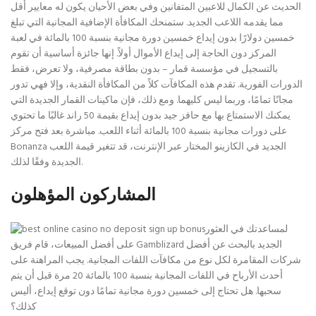
الحديث عن الكمال للاعبين المتفانين وفي بعض الأحيان يكون له معايير أقل
مما يقدمه اللاعب الجديد. ستمنحك المكافأة الإضافية المجانية التي تبلغ
خمسين دولارًا بدون إيداع خمسين دورة مجانية بنسبة 100 بالمائة في لعبة
المركز دون الحاجة إلى إيداع الأموال أولاً. إنها جائزة أساسية أن تقوم
بالتسجيل في مؤسسة قمار – بدون بطاقة مصرفية، ولا تعرض، فقط
الدورات الفورية. تقدم هذه المكافآت كلاً من المكافأة النقدية، وإلا فهي تدور
مجانًا تمامًا، وربما ليس كليهما. ومع ذلك، فإن ماكينات القمار الجديدة التي
يمكنك الاستمتاع بها مع حافز جيد بدون إيداع بقيمة 50 راند غالبًا ما تحتوي
على دورات مجانية بنسبة 100 بالمائة أثناء اللعب. مباشرة بعد فتح مركز
Bonanza الجديد في الكازينو المختار عبر الإنترنت، قد تتغير قيمة اللعب
الجديدة وفقًا لذلك.
المشاركون المؤهلون
لمساعدتك في العثور
على أفضل المبيعات، قام فريق Gamblizard الجديد بالبحث عن أفضل
شركات المقامرة لكل نوع من مكافآت اللفات المجانية. يجب المراهنة على
أحدث الأرباح في اللفات المجانية بنسبة 100 بالمائة 20 مرة قبل أن يتم
سحبها. هل تحتاج إلى خمسين دورة مجانية تمامًا دون توقع إيداع، أليس
كذلك؟