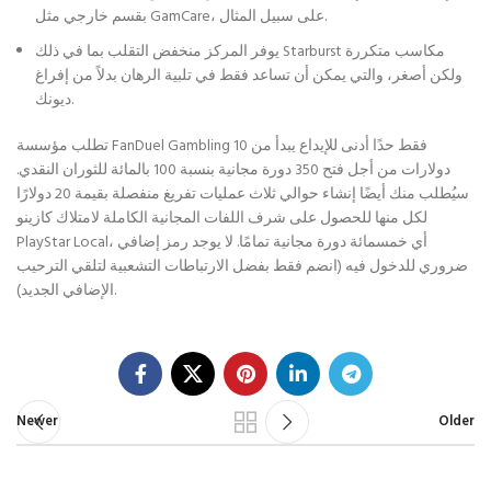
بقسم خارجي مثل GamCare، على سبيل المثال.
يوفر المركز منخفض التقلب بما في ذلك Starburst مكاسب متكررة
ولكن أصغر، والتي يمكن أن تساعد فقط في تلبية الرهان بدلاً من إفراغ
ديونك.
تطلب مؤسسة FanDuel Gambling فقط حدًا أدنى للإيداع يبدأ من 10
دولارات من أجل فتح 350 دورة مجانية بنسبة 100 بالمائة للثوران النقدي.
سيُطلب منك أيضًا إنشاء حوالي ثلاث عمليات تفريغ منفصلة بقيمة 20 دولارًا
لكل منها للحصول على شرف اللفات المجانية الكاملة لامتلاك كازينو
PlayStar Local، أي خمسمائة دورة مجانية تمامًا. لا يوجد رمز إضافي
ضروري للدخول فيه (انضم فقط بفضل الارتباطات التشعبية لتلقي الترحيب
الإضافي الجديد).
Newer
Older