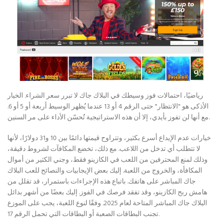
رياضيًا، احتمالات فوز وسيطك في البلاك جاك لا تبرر سعر الشراء. الخيار
الأذكى هو "الانتظار" حتى الرقم 4 أو 13 عندما يُظهر الوسيط أربعة أو 5 أو 6.
مع أنها لن تفوز بأيدي، إلا أن هذه الاستراتيجية تُحسّن الأداء على مر السنين.
خيارات عدم الإيداع أسرع بكثير، وتتراوح قيمتها دائمًا بين 10 و31 دولارًا، لأنها
لا تتطلب أي تدخل من اللاعب. مع ذلك، تخضع المكافآت لشروط دقيقة،
وذلك لمنع المحترفين من اللعب في الكازينو فقط، وجني الكثير من أموال
المكافأة، والخروج من اللعبة. إليك بعض الإيجابيات والنصائح للعب البلاك
جاك المباشر على هاتفك. باتباع هذه الإجراءات باستمرار، قد تقلل من
هامش ربح الكازينو، وقد تفقد فرصك في الفوز. إليك بعضًا من أشهر بدائل
البلاك جاك المباشر المتاحة لعام 2025. وفقًا لنوع اللعبة، يجب على الموزع
تجنب البطاقات الصعبة أو البطاقات التي تحمل الرقم 17.