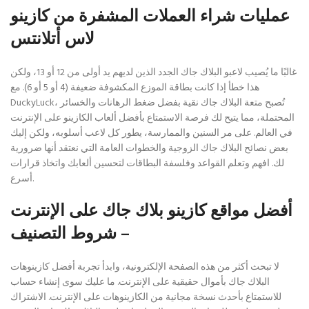
عمليات شراء العملات المشفرة من كازينو
لاس أتلانتس
غالبًا ما يُصيب لاعبو البلاك جاك الجدد الذين لديهم يد أولى من 12 أو 13، ولكن
هذا خطأ إذا كانت بطاقة الموزع المكشوفة ضعيفة (4 أو 5 أو 6). مع
DuckyLuck، تُصبح متعة البلاك جاك نقية بفضل ضغط الرهانات والخسائر
المحتملة، مما يتيح لك فرصة الاستمتاع بأفضل ألعاب الكازينو على الإنترنت
في العالم. على مر السنين والممارسة، يطور كل لاعب أسلوبه، ولكن إليك
بعض نصائح البلاك جاك الزوجية والخطوات العامة التي نعتقد أنها ضرورية
لك. افهم وتعلم القواعد وفلسفة البطاقات لتحسين ألعابك واتخاذ قرارات
أسرع.
أفضل مواقع كازينو بلاك جاك على الإنترنت
– شروط التصنيف
لا تبحث أكثر من هذه الصفحة الإلكترونية، وابدأ تجربة أفضل كازينوهات
البلاك جاك بأموال حقيقية على الإنترنت. ما عليك سوى إنشاء حساب
للاستمتاع بأحدث نسخة مجانية من الكازينوهات على الإنترنت. الاشتراك