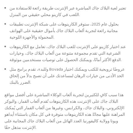
تعتبر لعبة البلاك جاك المباشرة عبر الإنترنت طريقة رائعة للاستفادة من
اللعب في كازينو محلي حقيقي من المنزل.
بحلول عام 2025، ستوفر الكازينوهات على شبكة الإنترنت تطبيقات
مجانية رائعة لتجربة ألعاب البلاك جاك بأموال حقيقية على الهواتف
المحمولة والأجهزة اللوحية.
عند اختيار كازينو على الإنترنت للعب البلاك جاك، تعامل مع الكازينوهات
الشرعية التي تقدم مجموعة متنوعة من ألعاب البلاك جاك، وخيارات
الدفع الأكثر أمانًا، ويمكنك الحصول على توصيات مستخدمين موثوقة.
وللبدء، تقدم برامج مثل Bovada عروضًا ترويجية للكتب ويمكنك اختيار
الحد الأدنى من خيارات الرهان لمساعدتك على أن تصبح بدلاً من إلحاق
الضرر بالبنك.
هذا سبب كافٍ للكثيرين لتجربة ألعاب الوكلاء المباشرة على أفضل مواقع
البلاك جاك على الإنترنت. هذه الكازينوهات تُقدم ألعاب القمار، والبوكر
الإلكتروني، والبلاك جاك، والكرابس، وغيرها من ألعاب القمار التي يُمكنك
المراهنة عليها مجانًا. هذه الكازينوهات متوفرة في كل مكان باستثناء أيداهو
ويوتا وولاية كاليفورنيا. العدد الهائل من ألعاب البلاك جاك المجانية على
الإنترنت مذهل حقًا.