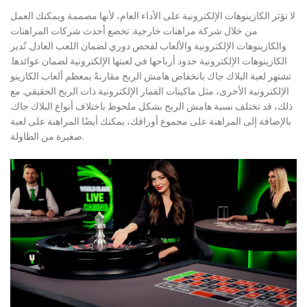
لا تؤثر الكازينوهات الإلكترونية على الأداء العام، لأنها مصممة ويمكنك العمل
من خلال شركة مراهنات خارجية. تخضع أحدث شركات المراهنات
والكازينوهات الإلكترونية والألعاب لفحص دوري لضمان اللعب العادل. تُدير
الكازينوهات الإلكترونية حدود أرباحها في لعبتها الإلكترونية لضمان عوائدها.
تشتهر لعبة البلاك جاك بانخفاض هامش الربح مقارنةً بمعظم ألعاب الكازينو
الإلكترونية الأخرى، مثل ماكينات القمار الإلكترونية ذات الربح الحقيقي. مع
ذلك، قد تختلف نسبة هامش الربح بشكل ملحوظ باختلاف أنواع البلاك جاك.
بالإضافة إلى المراهنة على مجموع أوراقك، يمكنك أيضًا المراهنة على لعبة
صغيرة من الطاولة.