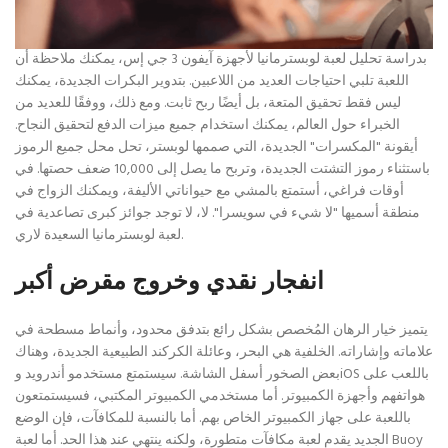
بدراسة تحليل لعبة لوبسترمانيا لأجهزة آيفون 3 جي إس، يمكنك ملاحظة أن
اللعبة تلبي احتياجات العديد من اللاعبين. بتدوير البكرات الجديدة، يمكنك
ليس فقط تحقيق المتعة، بل أيضًا ربح ثابت. ومع ذلك، ووفقًا للعديد من
الخبراء حول العالم، يمكنك استخدام جميع ميزات الدفع لتحقيق النجاح.
أيقونة "المكسرات" الجديدة، التي صممها لوبستر، تحل محل جميع الرموز
باستثناء رموز التشتت الجديدة، وتربح ما يصل إلى 10,000 ضعف حصتها. في
أوقات فراغي، أستمتع بالمشي مع حيواناتي الأليفة، ويمكنك الزواج في
منطقة أسميها "لا شيء في سويسرا". لا، لا توجد جوائز كبرى تصاعدية في
لعبة لوبسترمانيا السعيدة لاري.
انفجار نقدي وخروج مقرض أكبر
يتميز خيار الرهان المُخصص بشكل رائع بتدفق محدود، وأنماط مسطحة في
علاماته وإشاراته. الخلفية هي البحر، وعائلة الكركند الطبيعية الجديدة، وهناك
بعض الصخور أسفل الشاشة. سيستمتع مستخدمو أندرويد وiOS باللعب على
هواتفهم وأجهزة الكمبيوتر. أما مستخدمي الكمبيوتر المكتبي، فسيستمتعون
باللعبة على جهاز الكمبيوتر الخاص بهم. أما بالنسبة للمكافآت، فإن الوضع
الجديد يقدم لعبة مكافآت متطورة، ولكنه ينتهي عند هذا الحد. أما لعبة Buoy