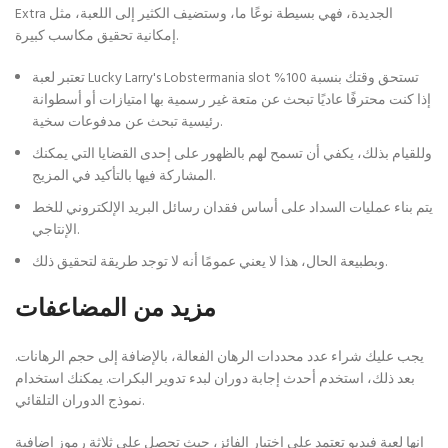
Extra الجديدة، فهي بسيطة نوعًا ما، وستضيف الكثير إلى اللعبة، مثل
إمكانية تحقيق مكاسب كبيرة.
تعتبر لعبة Lucky Larry's Lobstermania slot تستحق وقتك بنسبة 100%
إذا كنت محترفًا عاديًا تبحث عن متعة غير رسمية بها امتيازات أو أسطوانة
رئيسية تبحث عن مدفوعات سخية.
وللقيام بذلك، يكفي أن تسمح لهم بالظهور على إحدى القضايا التي يمكنك
المشاركة فيها بالتأكيد في المزيج.
يتم بناء عمليات السداد على أساس فقدان رسائل البريد الإلكتروني للخط
الإنتاجي.
وبطبيعة الحال، هذا لا يعني عمومًا أنه لا توجد طريقة لتحقيق ذلك.
مزيد من المضاعفات
يجب عليك شراء عدد محددات الرهان الفعالة، بالإضافة إلى حجم الرهانات.
بعد ذلك، استخدم أحدث إجابة دوران لبدء تدوير البكرات. يمكنك استخدام
نموذج الدوران التلقائي.
إنها لعبة فيديو تعتمد على اختيار الفائز، حيث تحصل على ثلاثة رموز إضافية