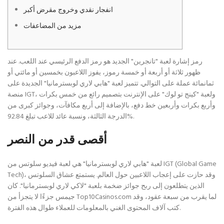
انفجار نقدي وخروج مقرض أكبر
مزيد من المضاعفات
رمز إشارة لعبة "تانجرين" الجديد هو رمز الدفع الرئيسي عند اللعب. عند
ظهور ثلاثة أو أربعة أو خمسة رموز، يفوز اللاعبون بخمسين أو مائتي أو
ثمانمائة عملة على التوالي.
تتميز لعبة "هابي لاري لوبسترمانيا" الجديدة على
منصة IGT، ولعبة "كينج تو لوك" على الإنترنت بتصميم رائع من خمس بكرات
وأربع بكرات وأربعين خط دفع، بالإضافة إلى أربع مكافآت، وجوائز كبرى من
الدرجة الثالثة، ونسبة عائد للاعب تبلغ 92.84%.
أقصى قدر من النصر
لعبة "هابي لاري لوبسترمانيا" هي لعبة فيديو سلوتس من IGT (Global Game
Tech)، وقد حازت على إعجاب اللاعبين حول العالم. يستمتع عشاق السلوتس
الذين يتطلعون إلى ربح جوائز ضخمة بلعبة "لاكي لاري لوبسترمانيا". كان
جيمس جزءًا لا يتجزأ من Top10Casinos.com لما يقرب من سبعة عقود، وقد
كتب آلاف المحتوى الغني بالمعلومات للعملاء طوال هذه الفترة.