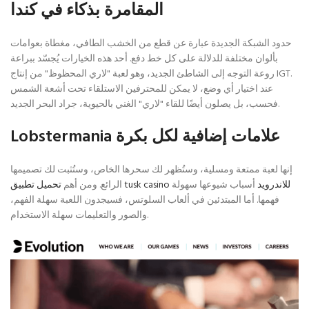
المقامرة بذكاء في كندا
حدود الشبكة الجديدة عبارة عن قطع من الخشب الطافي، مغطاة بعوامات
بألوان مختلفة للدلالة على كل خط دفع. أحد هذه الخيارات يُجسّد ببراعة
روعة التوجه إلى الشاطئ الجديد، وهو لعبة "لاري المحظوظ" من إنتاج IGT.
عند اختيار أي وضع، لا يمكن للمحترفين الاستلقاء تحت أشعة الشمس
فحسب، بل يصلون أيضًا للقاء "لاري" الغني بالحيوية، جراد البحر الجديد.
Lobstermania علامات إضافية لكل بكرة
إنها لعبة ممتعة ومسلية، وستُظهر لك سحرها الخاص، وستُثبت لك تصميمها
تحميل تطبيق tusk casino للاندرويد
أسباب شيوعها سهولة
الرائع. ومن أهم
فهمها. أما المبتدئين في ألعاب السلوتس، فسيجدون اللعبة سهلة الفهم،
والصور والتعليمات سهلة الاستخدام.